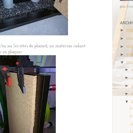
pas toujo
ARCHI
►
20
►
20
/ou sur les côtés du placard, un matériau isolant
►
20
e en plaques.
►
201
▼
201
►
►
►
a
►
▼
f
M
M
A
C