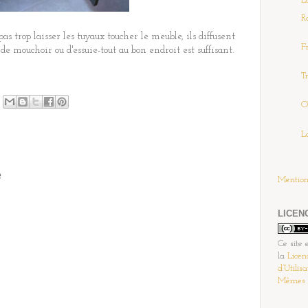
E
R
s trop laisser les tuyaux toucher le meuble, ils diffusent
F
 de mouchoir ou d'essuie-tout au bon endroit est suffisant.
T
O
L
e
Mention
LICEN
Ce site 
la
Licen
d’Utilis
Mêmes C