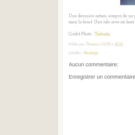
Une dernière astuce, essayez de ne pa
aussi le bruit. Une cale avec un bout
Crédit Photo :
Taduuda
Publié par
Thomas LACH
à
19:32
Libellés :
Bricolage
Aucun commentaire:
Enregistrer un commentair