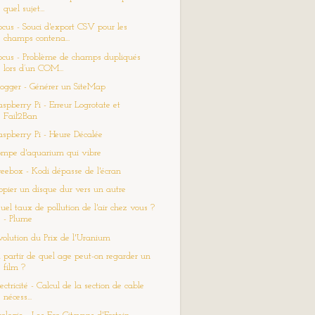
quel sujet...
ocus - Souci d'export CSV pour les
champs contena...
ocus - Problème de champs dupliqués
lors d’un COM...
logger - Générer un SiteMap
aspberry Pi - Erreur Logrotate et
Fail2Ban
aspberry Pi - Heure Décalée
ompe d'aquarium qui vibre
reebox - Kodi dépasse de l'écran
opier un disque dur vers un autre
uel taux de pollution de l'air chez vous ?
- Plume
volution du Prix de l'Uranium
 partir de quel age peut-on regarder un
film ?
ectricité - Calcul de la section de cable
nécess...