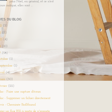
pour Noël, en général, et ce n'est
urs indiqué, elles sont ...
VES DU BLOG
22
(3)
21
(11)
20
(4)
8
(10)
7
(58)
octobre
(1)
septembre
(1)
vril
(4)
mars
(30)
évrier
(22)
ac - Faire une capture d'écran
ac - Supprimer un fichier directement
vis - Cheminée BioEthanol
réer un flux RSS à partir de n'importe