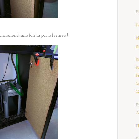
F
F
ronnement une fois la porte fermée !
B
R
R
P
F
C
Q
E
A
El