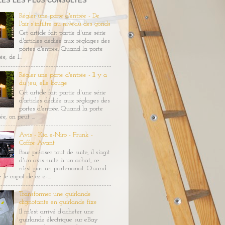
LES LES PLUS CONSULTÉS
Régler une porte d'entrée - De
l'air s'infiltre au niveau des gonds
Cet article fait partie d'une série
d'articles dédiée aux réglages des
portes d'entrée. Quand la porte
e, de l...
Régler une porte d'entrée - Il y a
du jeu, elle bouge
Cet article fait partie d'une série
d'articles dédiée aux réglages des
portes d'entrée. Quand la porte
ée, on peut ...
Avis - Kia e-Niro - Frunk -
Coffre Avant
Pour préciser tout de suite, il s'agit
d'un avis suite à un achat, ce
n'est pas un partenariat. Quand
 le capot de ce e-...
Transformer une guirlande
clignotante en guirlande fixe
Il m'est arrivé d'acheter une
guirlande électrique sur eBay