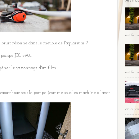
ARTIC
est fermé
 bruit résonne dans le meuble de l'aquarium ?
e pompe JBL e901.
gêner le visionnage d'un film.
est ferm
 caoutchouc sous la pompe (comme sous les machine à laver
on ouvre