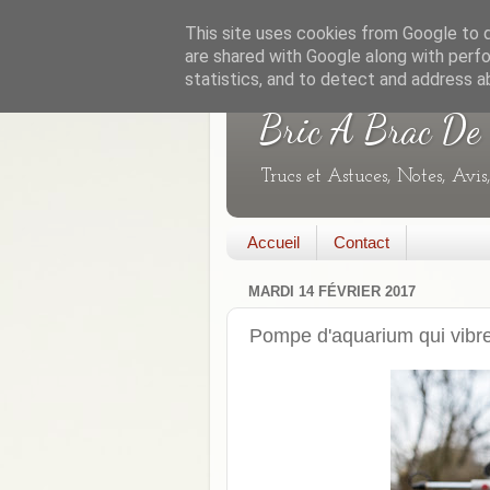
This site uses cookies from Google to de
are shared with Google along with perfo
statistics, and to detect and address a
Bric A Brac De
Trucs et Astuces, Notes, Avis
Accueil
Contact
MARDI 14 FÉVRIER 2017
Pompe d'aquarium qui vibr