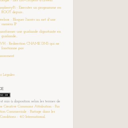
cologie - Les Eco-Citoyens d'Erstein
aspberryPi - Executer un programme en
ROOT depuis...
reebox - Bloquer l'accès au net d'une
caméra IP
ransformer une guirlande clignotante en
guirlande...
VH - Redirection CNAME DNS qui ne
fonctionne pas
ancement
s Légales
CE
est mis à disposition selon les termes de
ce Creative Commons Attribution - Pas
ation Commerciale - Partage dans les
onditions - 4.0 International
.