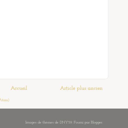
Accueil
Article plus ancien
(Atom)
Images de thèmes de
DNY59
. Fourni par
Blogger
.